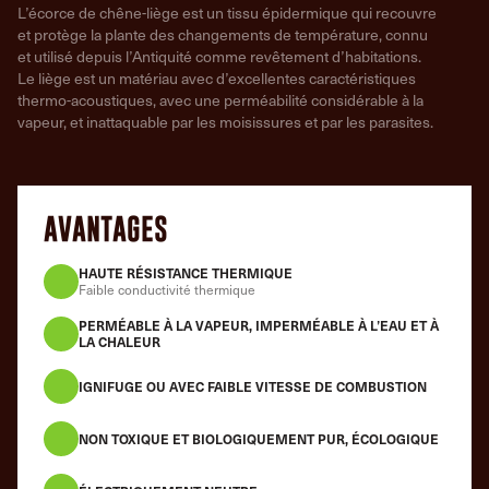
L’écorce de chêne-liège est un tissu épidermique qui recouvre
et protège la plante des changements de température, connu
et utilisé depuis l’Antiquité comme revêtement d’habitations.
Le liège est un matériau avec d’excellentes caractéristiques
thermo-acoustiques, avec une perméabilité considérable à la
vapeur, et inattaquable par les moisissures et par les parasites.
AVANTAGES
HAUTE RÉSISTANCE THERMIQUE
Faible conductivité thermique
PERMÉABLE À LA VAPEUR, IMPERMÉABLE À L’EAU ET À
LA CHALEUR
IGNIFUGE OU AVEC FAIBLE VITESSE DE COMBUSTION
NON TOXIQUE ET BIOLOGIQUEMENT PUR, ÉCOLOGIQUE