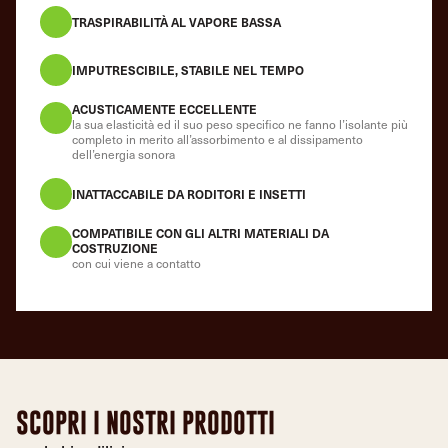
TRASPIRABILITÀ AL VAPORE BASSA
IMPUTRESCIBILE, STABILE NEL TEMPO
ACUSTICAMENTE ECCELLENTE
la sua elasticità ed il suo peso specifico ne fanno l’isolante più
completo in merito all’assorbimento e al dissipamento
dell’energia sonora
INATTACCABILE DA RODITORI E INSETTI
COMPATIBILE CON GLI ALTRI MATERIALI DA
COSTRUZIONE
con cui viene a contatto
SCOPRI I NOSTRI PRODOTTI