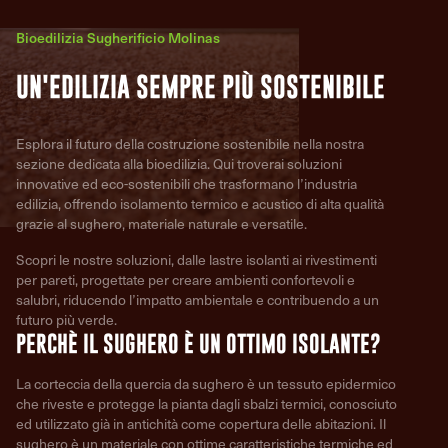
Bioedilizia Sugherificio Molinas
UN'EDILIZIA SEMPRE PIÙ SOSTENIBILE
Esplora il futuro della costruzione sostenibile nella nostra
sezione dedicata alla bioedilizia. Qui troverai soluzioni
innovative ed eco-sostenibili che trasformano l’industria
edilizia, offrendo isolamento termico e acustico di alta qualità
grazie al sughero, materiale naturale e versatile.
Scopri le nostre soluzioni, dalle lastre isolanti ai rivestimenti
per pareti, progettate per creare ambienti confortevoli e
salubri, riducendo l’impatto ambientale e contribuendo a un
futuro più verde.
PERCHÈ IL SUGHERO È UN OTTIMO ISOLANTE?
La corteccia della quercia da sughero è un tessuto epidermico
che riveste e protegge la pianta dagli sbalzi termici, conosciuto
ed utilizzato già in antichità come copertura delle abitazioni. Il
sughero è un materiale con ottime caratteristiche termiche ed