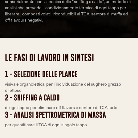
sensorialmente con la tecnica dello “sniffing a caldo”, un metodo di
analisi che prevede il condizionamento termico di ogni tappo per
liberare i composti volatili riconducibili al TCA, sentore di muffa ed
off-flavours negativi.
LE FASI DI LAVORO IN SINTESI
1 - SELEZIONE DELLE PLANCE
visiva e organolettica, per l’individuazione del sughero grezzo
difettoso
2 - SNIFFING A CALDO
di ogni tappo per eliminare off flavors e sentore di TCA forte
3 - ANALISI SPETTROMETRICA DI MASSA
per quantificare il TCA di ogni singolo tappo