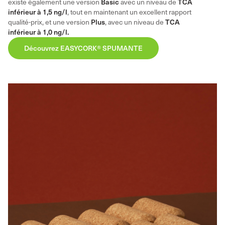
existe également une version
Basic
avec un niveau de
TCA
inférieur à 1,5 ng/l
, tout en maintenant un excellent rapport
qualité-prix, et une version
Plus
, avec un niveau de
TCA
inférieur à 1,0 ng/l.
Découvrez EASYCORK® SPUMANTE