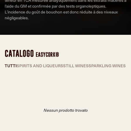
teneur en TCA mesurée analytiquement dans les extraits macérés à
l’aide du GM et confirmée par des tests organoleptiques.
L’incidence du goût de bouchon est donc réduite à des niveaux
négligeables.
CATALOGO
EASYCORK®
TUTTI
SPIRITS AND LIQUEURS
STILL WINES
SPARKLING WINES
Nessun prodotto trovato