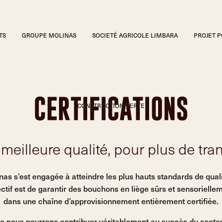
TS
GROUPE MOLINAS
SOCIETÉ AGRICOLE LIMBARA
PROJET 
Catalogue
CERTIFICATIONS
CONSTRUCTION VERTE
BOUCHONS INNOVANTS
Bouch
meilleure qualité, pour plus de tr
BOUCHONS CLASSIQUES EN 
inas s’est engagée à atteindre les plus hauts standards de qual
ectif est de garantir des bouchons en liège sûrs et sensoriellem
dans une chaîne d’approvisionnement entièrement certifiée.
CATALOGUE COMPLET
gamme c
ue nous pourrons contribuer véritablement au succès du secteur 