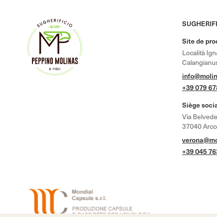
SUGHERIFI
Site de pr
Località Ig
Calangianus
info@molin
+39 079 6
Siège soci
Via Belvede
37040 Arcole
verona@mol
+39 045 7