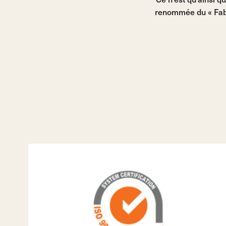
renommée du « Fabri
Découvrez tous nos bouchons en liège naturel d’une s