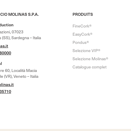
CIO MOLINAS S.P.A.
PRODUITS
oduction
FineCork®
nazioni, 07023
EasyCork®
 (SS), Sardegna – Italia
Pondus®
as.it
Selezione VIP®
780000
Selezione Molinas®
al
Catalogue complet
re 60, Località Macia
 (VR), Veneto – Italia
inas.it
635710