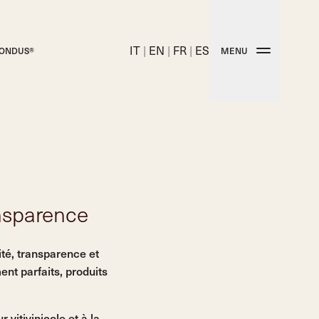
IT
|
EN
|
FR
|
ES
PONDUS®
MENU
ons en liège techniques
ansparence
LIÈGE NATUREL
Bouchons en liège traditionnels
ité, transparence et
ent parfaits, produits
omplète de bouchons en liège Molinas
vitivinicole et à la