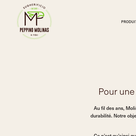
PRODUI
Bouchons en liège naturel d’une seule pièce
SELEZIONE MOLINAS®
Perfection sensorielle
Pour une 
PONDUS®
Sélection du poids
Au fil des ans, Mol
durabilité. Notre obj
SELEZIONE VIP®
Nouveauté
Ce n’est qu’ainsi q