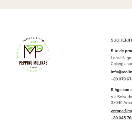
SUGHERIFI
Site de pr
Località Ig
Calangianus
info@molin
+39 079 6
Siège soci
Via Belvede
37040 Arcole
verona@mol
+39 045 7