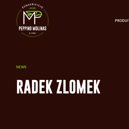
PRODUI
Bouchons en liège naturel d’une seule pièce
NEWS
SELEZIONE MOLINAS®
Perfection sensorielle
RADEK ZLOMEK
PONDUS®
Sélection du poids
SELEZIONE VIP®
Nouveauté