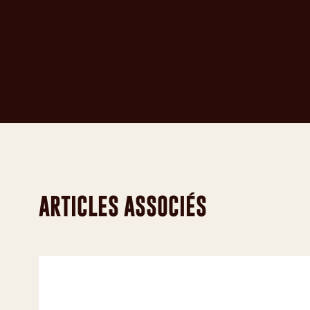
Découvrez tous nos bouchons en liège naturel d’une s
ARTICLES ASSOCIÉS