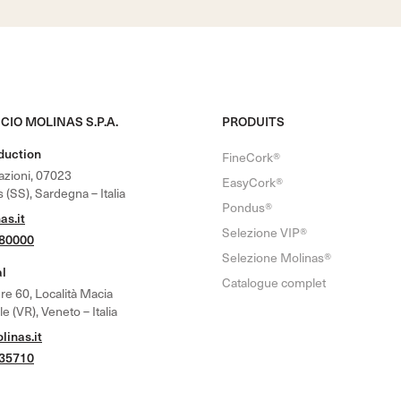
CIO MOLINAS S.P.A.
PRODUITS
oduction
FineCork®
nazioni, 07023
EasyCork®
 (SS), Sardegna – Italia
Pondus®
as.it
Selezione VIP®
780000
Selezione Molinas®
al
Catalogue complet
re 60, Località Macia
 (VR), Veneto – Italia
inas.it
635710