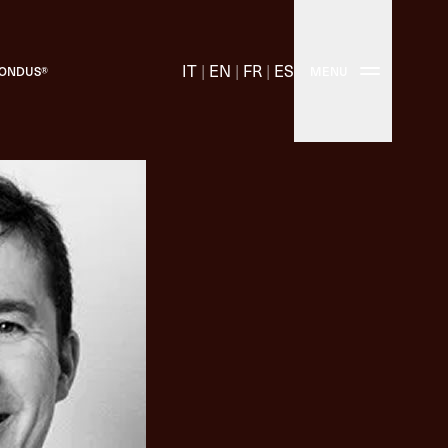
IT
|
EN
|
FR
|
ES
PONDUS®
MENU
ons en liège techniques
LIÈGE NATUREL
Bouchons en liège traditionnels
omplète de bouchons en liège Molinas