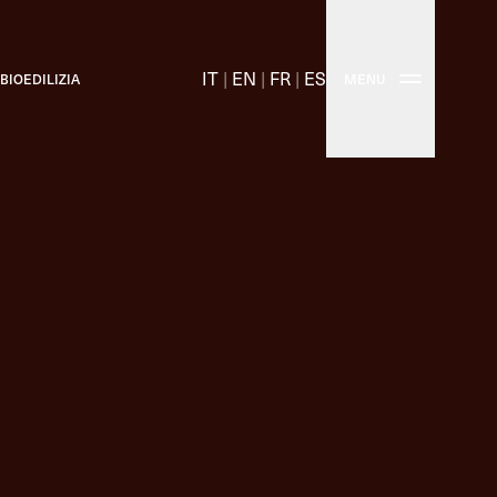
IT
|
EN
|
FR
|
ES
BIOEDILIZIA
MENU
izione
appi Molinas