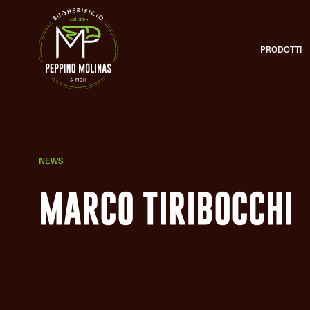
PRODOTTI
Tappi naturali monopezzo
NEWS
SELEZIONE MOLINAS®
Perfezione sensoriale
MARCO TIRIBOCCHI
PONDUS®
Selezione ponderale
SELEZIONE VIP®
Novità