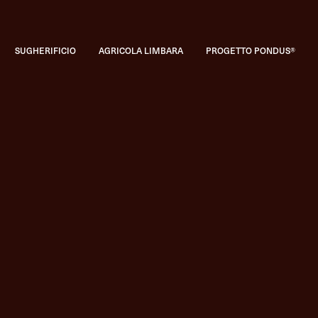
SUGHERIFICIO
AGRICOLA LIMBARA
PROGETTO PONDUS®
Catalogo
TAPPI INNOVATIVI
Tappi tecnici
TAPPI CLASSICI
Tappi della trad
CATALOGO COMPLETO
Tutti i t