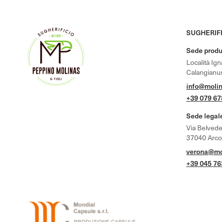
SUGHERIFI
Sede produ
Località Ig
Calangianus
info@molin
+39 079 6
Sede legal
Via Belvede
37040 Arcole
verona@mol
+39 045 7