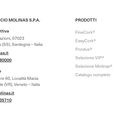
CIO MOLINAS S.P.A.
PRODOTTI
ttiva
FineCork®
nazioni, 07023
EasyCork®
 (SS), Sardegna – Italia
Pondus®
as.it
Selezione VIP®
780000
Selezione Molinas®
e
Catalogo completo
re 60, Località Macia
 (VR), Veneto – Italia
inas.it
635710