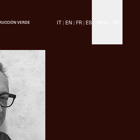
IT
|
EN
|
FR
|
ES
RUCCIÓN VERDE
MENU
nes técnicos
adicionales
os tapones Molinas