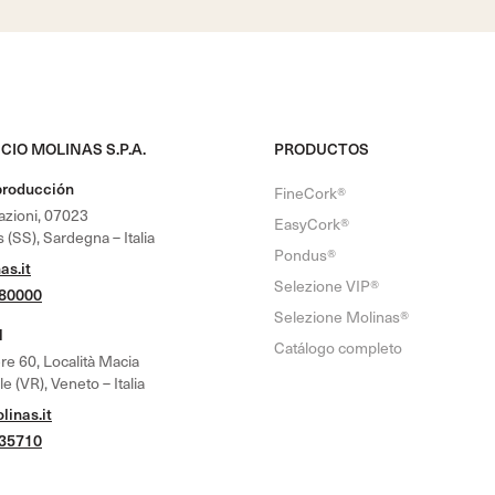
CIO MOLINAS S.P.A.
PRODUCTOS
producción
FineCork®
nazioni, 07023
EasyCork®
 (SS), Sardegna – Italia
Pondus®
as.it
Selezione VIP®
780000
Selezione Molinas®
l
Catálogo completo
re 60, Località Macia
 (VR), Veneto – Italia
inas.it
635710