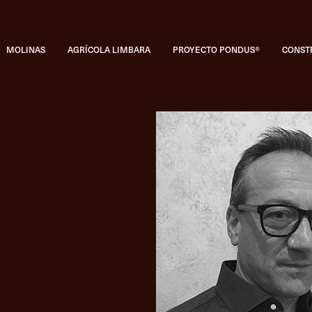
MOLINAS
AGRÍCOLA LIMBARA
PROYECTO PONDUS®
CONST
TAPONES INNOVADORES
Tapo
TAPONES CLÁSICOS
Tapones tr
CATÁLOGO COMPLETO
Todos l
Consejos de taponado