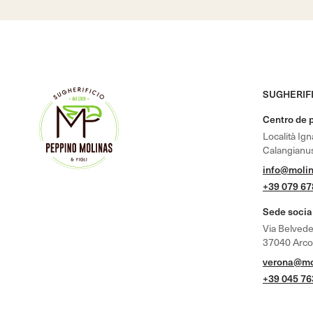
SUGHERIFI
Centro de 
Località Ig
Calangianus
info@molin
+39 079 6
Sede socia
Via Belvede
37040 Arcole
verona@mol
+39 045 7