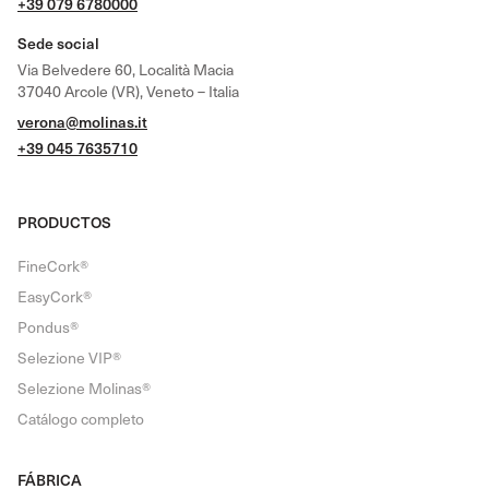
+39 079 6780000
Sede social
Via Belvedere 60, Località Macia
37040 Arcole (VR), Veneto – Italia
verona@molinas.it
+39 045 7635710
PRODUCTOS
FineCork®
EasyCork®
Pondus®
Selezione VIP®
Selezione Molinas®
Catálogo completo
FÁBRICA