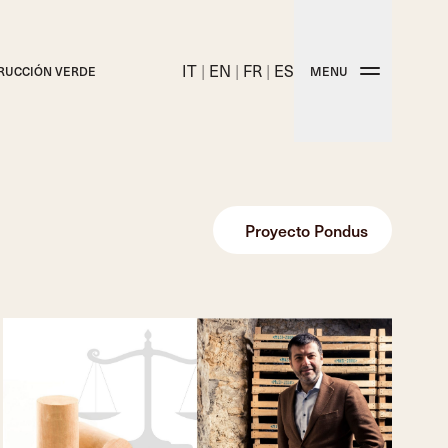
IT
|
EN
|
FR
|
ES
RUCCIÓN VERDE
MENU
nes técnicos
Proyecto Pondus
adicionales
os tapones Molinas