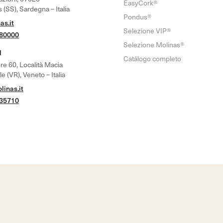
EasyCork®
 (SS), Sardegna – Italia
Pondus®
as.it
Selezione VIP®
780000
Selezione Molinas®
l
Catálogo completo
re 60, Località Macia
 (VR), Veneto – Italia
inas.it
635710
vados