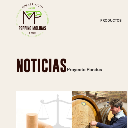
PRODUCTOS
SELEZIONE MOLINAS®
Perfección sensorial
NOTICIAS
Proyecto Pondus
PONDUS®
Selección ponderal
SELEZIONE VIP®
Nuevo
Tapones de corcho natural de una sola pieza