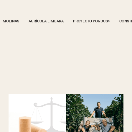
MOLINAS
AGRÍCOLA LIMBARA
PROYECTO PONDUS®
CONST
TAPONES INNOVADORES
Tapo
TAPONES CLÁSICOS
Tapones tr
CATÁLOGO COMPLETO
Todos l
Consejos de taponado