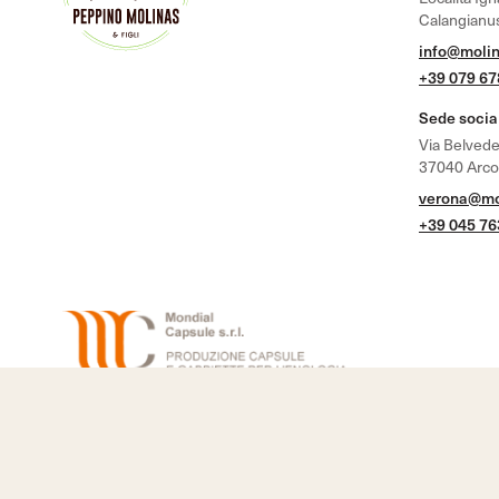
Calangianus
info@molin
+39 079 6
Sede socia
Via Belvede
37040 Arcole
verona@mol
+39 045 7
Sugherificio Molinas S.p.A. © 2026 - Todos los derechos reser